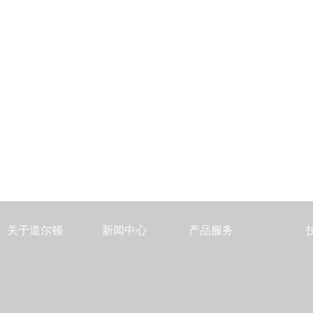
关于道尔顿
新闻中心
产品服务
公司简介
公司新闻
TFT液晶取向剂（TFT-PI）
发展历程
行业新闻
STN液晶取向剂（STN-PI
企业文化
VA液晶取向剂（VA-PI）